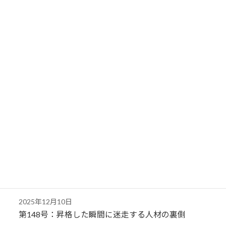
2026年1月14日
第152号：人事が機能しない会社は何が違う？
2026年1月7日
第151号：なぜ同じ会社で、稼げる社員と稼げない
社員が分かれるのか
2025年12月24日
第150号：仕事だけをさせても人は育たない組織
2025年12月17日
第149号：人を評価する視点が一つしかない会社
は、なぜ伸び悩むのか
2025年12月10日
第148号：昇格した瞬間に迷走する人材の裏側