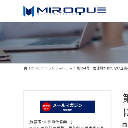
コ
ナ
ン
ビ
テ
ゲ
ン
ー
ツ
シ
へ
ョ
ス
ン
キ
に
ッ
移
HOME
コラム
e-future
第154号：管理職が育たない企
プ
動
[経営者/人事責任者向け]