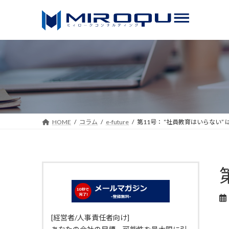
コ
ナ
ン
ビ
テ
ゲ
ン
ー
ツ
シ
へ
ョ
ス
ン
キ
に
ッ
移
HOME
コラム
e-future
第11号： “社員教育はいらない”
プ
動
[経営者/人事責任者向け]