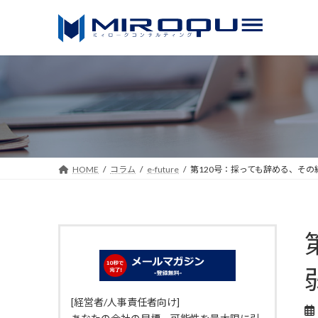
コ
ナ
ン
ビ
テ
ゲ
ン
ー
ツ
シ
へ
ョ
ス
ン
キ
に
ッ
移
HOME
コラム
e-future
第120号：採っても辞める、そ
プ
動
[経営者/人事責任者向け]