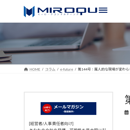
コ
ナ
ン
ビ
テ
ゲ
ン
ー
ツ
シ
へ
ョ
ス
ン
キ
に
ッ
移
HOME
コラム
e-future
第144号：属人的な現場が変わ
プ
動
[経営者/人事責任者向け]