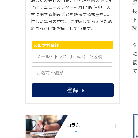
あなたの会社の目標、可能性を最大限に引
弊
き出すニュースレターを週1回配信中。人
長
材に関する悩みごとを解決する視座を…。
ト
忙しい毎日の中で、深呼吸して考えるため
読
のきっかけをお届けしています。
タ
メルマガ登録
に
養
て
コラム
Column