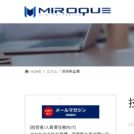
コ
ナ
ン
ビ
テ
ゲ
ン
ー
ツ
シ
へ
ョ
ス
ン
キ
に
ッ
移
HOME
コラム
技術系企業
プ
動
[経営者/人事責任者向け]