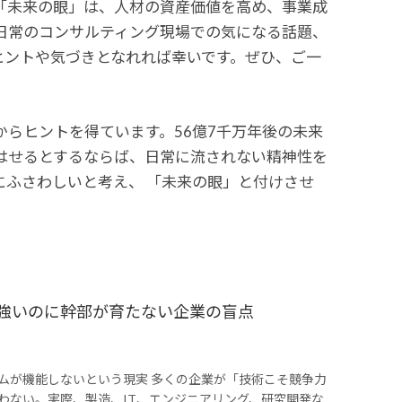
「未来の眼」は、人材の資産価値を高め、事業成
日常のコンサルティング現場での気になる話題、
ヒントや気づきとなれれば幸いです。ぜひ、ご一
らヒントを得ています。56億7千万年後の未来
はせるとするならば、日常に流されない精神性を
ふさわしいと考え、 「未来の眼」と付けさせ
が強いのに幹部が育たない企業の盲点
ムが機能しないという現実 多くの企業が「技術こそ競争力
わない。実際、製造、IT、エンジニアリング、研究開発な