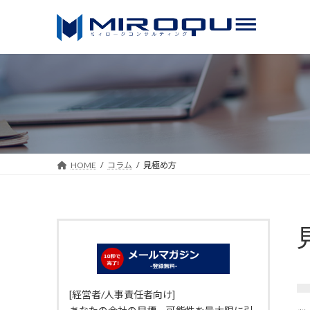
コ
ナ
ン
ビ
テ
ゲ
ン
ー
ツ
シ
へ
ョ
ス
ン
キ
に
ッ
移
HOME
コラム
見極め方
プ
動
[経営者/人事責任者向け]