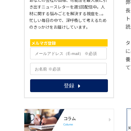
あなたの会社の目標、可能性を最大限に引
弊
き出すニュースレターを週1回配信中。人
長
材に関する悩みごとを解決する視座を…。
ト
忙しい毎日の中で、深呼吸して考えるため
読
のきっかけをお届けしています。
タ
メルマガ登録
に
養
て
コラム
Column