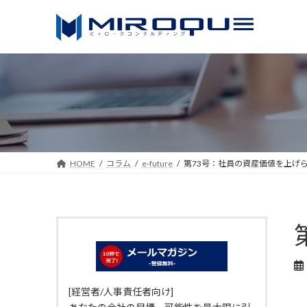
コ
ナ
ン
ビ
テ
ゲ
ン
ー
ツ
シ
へ
ョ
ス
ン
キ
に
ッ
移
HOME
コラム
e-future
第73号：社員の資産価値を上げ
プ
動
[経営者/人事責任者向け]