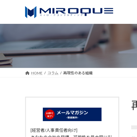
コ
ナ
ン
ビ
テ
ゲ
ン
ー
ツ
シ
へ
ョ
ス
ン
キ
に
ッ
移
HOME
コラム
再現性のある組織
プ
動
[経営者/人事責任者向け]