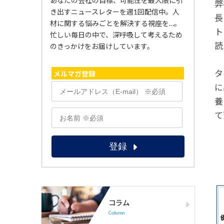
あなたの会社の目標、可能性を最大限に引
弊
き出すニュースレターを週1回配信中。人
長
材に関する悩みごとを解決する視座を…。
ト
忙しい毎日の中で、深呼吸して考えるため
読
のきっかけをお届けしています。
タ
メルマガ登録
に
養
て
コラム
Column