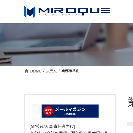
コ
ナ
ン
ビ
テ
ゲ
ン
ー
ツ
シ
へ
ョ
ス
ン
キ
に
ッ
移
HOME
コラム
業務標準化
プ
動
[経営者/人事責任者向け]