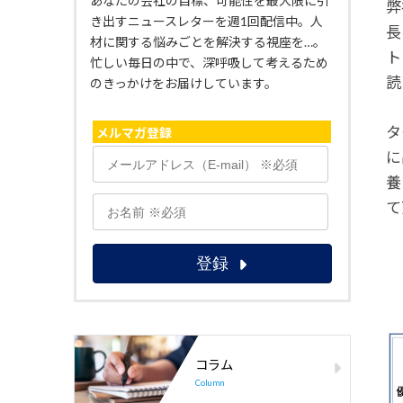
あなたの会社の目標、可能性を最大限に引
弊
き出すニュースレターを週1回配信中。人
長
材に関する悩みごとを解決する視座を…。
ト
忙しい毎日の中で、深呼吸して考えるため
読
のきっかけをお届けしています。
タ
メルマガ登録
に
養
て
コラム
Column