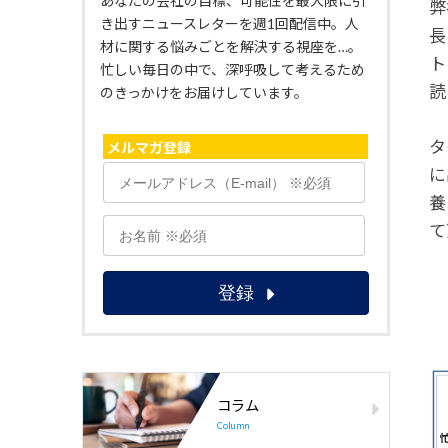
あなたの会社の目標、可能性を最大限に引
弊
き出すニュースレターを週1回配信中。人
長
材に関する悩みごとを解決する視座を…。
ト
忙しい毎日の中で、深呼吸して考えるため
読
のきっかけをお届けしています。
タ
メルマガ登録
に
養
て
コラム
Column