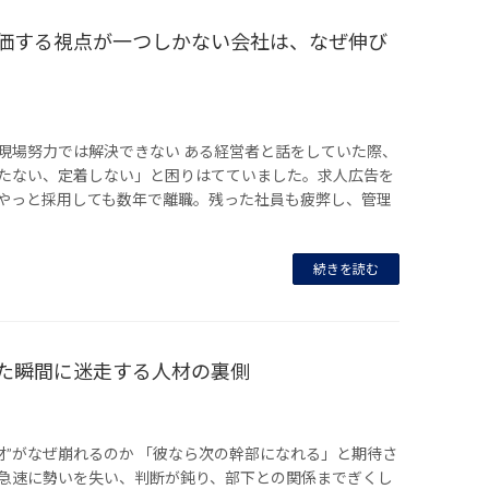
評価する視点が一つしかない会社は、なぜ伸び
現場努力では解決できない ある経営者と話をしていた際、
たない、定着しない」と困りはてていました。求人広告を
やっと採用しても数年で離職。残った社員も疲弊し、管理
続きを読む
した瞬間に迷走する人材の裏側
材”がなぜ崩れるのか 「彼なら次の幹部になれる」と期待さ
急速に勢いを失い、判断が鈍り、部下との関係までぎくし