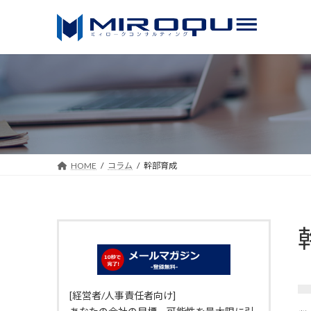
コ
ナ
ン
ビ
テ
ゲ
ン
ー
ツ
シ
へ
ョ
ス
ン
キ
に
ッ
移
HOME
コラム
幹部育成
プ
動
[経営者/人事責任者向け]