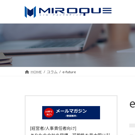
コ
ナ
ン
ビ
テ
ゲ
ン
ー
ツ
シ
へ
ョ
ス
ン
キ
に
ッ
移
HOME
コラム
e-future
プ
動
e
[経営者/人事責任者向け]