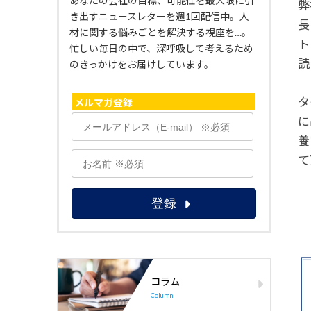
あなたの会社の目標、可能性を最大限に引
弊
き出すニュースレターを週1回配信中。人
長
材に関する悩みごとを解決する視座を…。
ト
忙しい毎日の中で、深呼吸して考えるため
読
のきっかけをお届けしています。
タ
メルマガ登録
に
養
て
コラム
Column