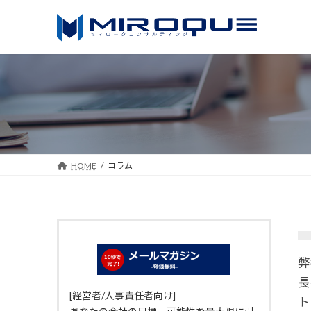
コ
ナ
ン
ビ
テ
ゲ
ン
ー
ツ
シ
へ
ョ
ス
ン
キ
に
ッ
移
HOME
コラム
プ
動
弊
長
[経営者/人事責任者向け]
ト