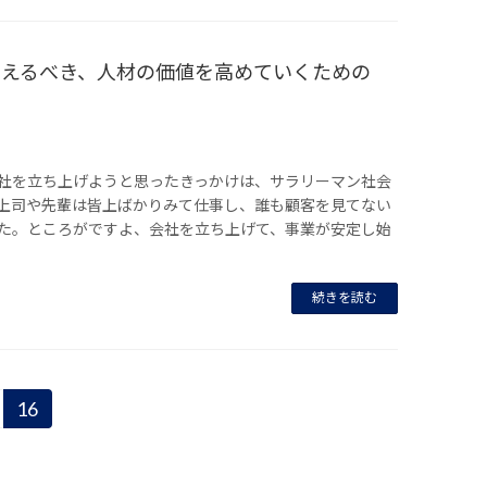
考えるべき、人材の価値を高めていくための
社を立ち上げようと思ったきっかけは、サラリーマン社会
上司や先輩は皆上ばかりみて仕事し、誰も顧客を見てない
た。ところがですよ、会社を立ち上げて、事業が安定し始
続きを読む
16
固
定
ペ