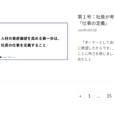
第１号：社長が
「仕事の定義」
2023年1月11日
「オーナーとして会
に絶望したからです。
ことに怖さを感じまし
めた […]
投
«
1
…
15
固
固
定
定
稿
ペ
ペ